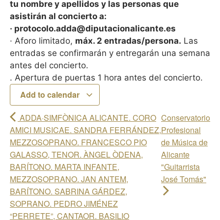
tu nombre y apellidos y las personas que
asistirán al concierto a:
· protocolo.adda@diputacionalicante.es
· Aforo limitado,
máx. 2 entradas/persona.
Las
entradas se confirmarán y entregarán una semana
antes del concierto.
. Apertura de puertas 1 hora antes del concierto.
Add to calendar
ADDA·SIMFÒNICA ALICANTE. CORO
Conservatorio
AMICI MUSICAE. SANDRA FERRÁNDEZ,
Profesional
MEZZOSOPRANO. FRANCESCO PIO
de Música de
GALASSO, TENOR. ÀNGEL ÒDENA,
Alicante
BARÍTONO. MARTA INFANTE,
"Guitarrista
MEZZOSOPRANO. JAN ANTEM,
José Tomás"
BARÍTONO. SABRINA GÁRDEZ,
SOPRANO. PEDRO JIMÉNEZ
“PERRETE”, CANTAOR. BASILIO