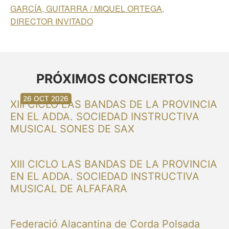
GARCÍA, GUITARRA / MIQUEL ORTEGA,
DIRECTOR INVITADO
PRÓXIMOS CONCIERTOS
30 AUG 2026
30 AUG 2026
13 SEP 2026
20 SEP 2026
20 SEP 2026
26 SEP 2026
03 OCT 2026
16 OCT 2026
26 OCT 2026
XIII CICLO LAS BANDAS DE LA PROVINCIA
EN EL ADDA. SOCIEDAD INSTRUCTIVA
MUSICAL SONES DE SAX
XIII CICLO LAS BANDAS DE LA PROVINCIA
EN EL ADDA. SOCIEDAD INSTRUCTIVA
MUSICAL DE ALFAFARA
Federació Alacantina de Corda Polsada