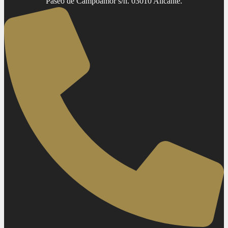
Paseo de Campoamor s/n. 03010 Alicante.