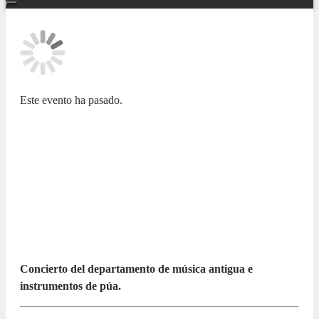
Este evento ha pasado.
ADDA JOVEN, NUESTRAS BANDAS Y
ORQUESTAS
Conservatorio Profesional de Música
de Alicante «Guitarrista José
Tomás»
5 FEBRERO 2024 / 17:30h
Concierto del departamento de música antigua e
instrumentos de púa.