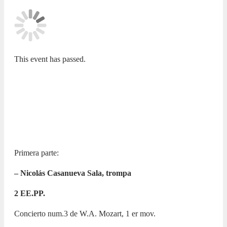
This event has passed.
ADDA JOVEN
Conservatorio Profesional de Música
de Alicante “Guitarrista José
Tomás”.
17 MARCH 2025 / 17:30h
Primera parte:
– Nicolás Casanueva Sala, trompa
2 EE.PP.
Concierto num.3 de W.A. Mozart, 1 er mov.