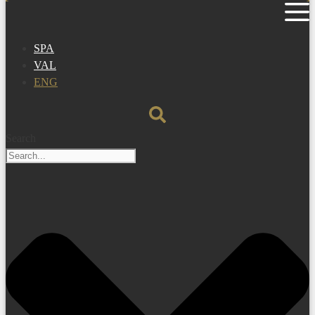
SPA
VAL
ENG
Search