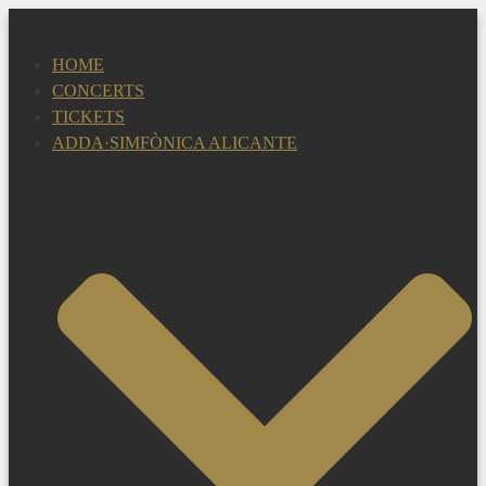
Skip
to
HOME
content
CONCERTS
TICKETS
ADDA·SIMFÒNICA ALICANTE