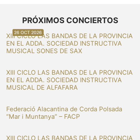
PRÓXIMOS CONCIERTOS
30 AUG 2026
30 AUG 2026
13 SEP 2026
20 SEP 2026
20 SEP 2026
26 SEP 2026
03 OCT 2026
16 OCT 2026
26 OCT 2026
XIII CICLO LAS BANDAS DE LA PROVINCIA
EN EL ADDA. SOCIEDAD INSTRUCTIVA
MUSICAL SONES DE SAX
XIII CICLO LAS BANDAS DE LA PROVINCIA
EN EL ADDA. SOCIEDAD INSTRUCTIVA
MUSICAL DE ALFAFARA
Federació Alacantina de Corda Polsada
“Mar i Muntanya” – FACP
XIII CICLO LAS BANDAS DE LA PROVINCIA