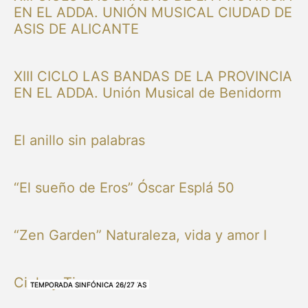
EN EL ADDA. UNIÓN MUSICAL CIUDAD DE
ASIS DE ALICANTE
XIII CICLO LAS BANDAS DE LA PROVINCIA
EN EL ADDA. Unión Musical de Benidorm
El anillo sin palabras
“El sueño de Eros” Óscar Esplá 50
“Zen Garden” Naturaleza, vida y amor I
Cielo y Tierra
NUESTRAS BANDAS Y ORQUESTAS
NUESTRAS BANDAS Y ORQUESTAS
OTRAS MÚSICAS
NUESTRAS BANDAS Y ORQUESTAS
NUESTRAS BANDAS Y ORQUESTAS
TEMPORADA SINFÓNICA 26/27
TEMPORADA SINFÓNICA 26/27
TEMPORADA SINFÓNICA 26/27
TEMPORADA SINFÓNICA 26/27