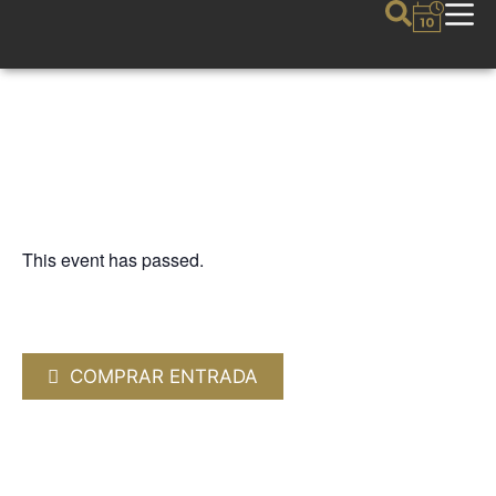
This event has passed.
OTRAS MÚSICAS
CAFÉ QUIJANO. “MIAMI 1990”
16 MARCH 2025 / 20:00h
COMPRAR ENTRADA