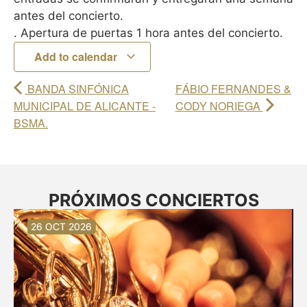
antes del concierto.
. Apertura de puertas 1 hora antes del concierto.
Add to calendar
BANDA SINFÓNICA
FÁBIO FERNANDES &
MUNICIPAL DE ALICANTE -
CODY NORIEGA
BSMA.
PRÓXIMOS CONCIERTOS
30 AUG 2026
30 AUG 2026
13 SEP 2026
20 SEP 2026
20 SEP 2026
26 SEP 2026
03 OCT 2026
16 OCT 2026
26 OCT 2026