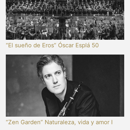
“El sueño de Eros” Óscar Esplá 50
“Zen Garden” Naturaleza, vida y amor I