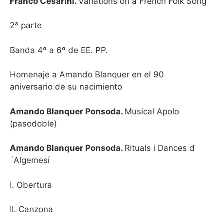
Franco Cesarini.
Variations on a French Folk Song
2ª parte
Banda 4º a 6º de EE. PP.
Homenaje a Amando Blanquer en el 90
aniversario de su nacimiento
Amando Blanquer Ponsoda.
Musical Apolo
(pasodoble)
Amando Blanquer Ponsoda.
Rituals i Dances d
´Algemesí
I. Obertura
II. Canzona