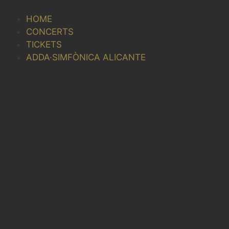
Skip
to
HOME
content
CONCERTS
TICKETS
ADDA·SIMFÒNICA ALICANTE