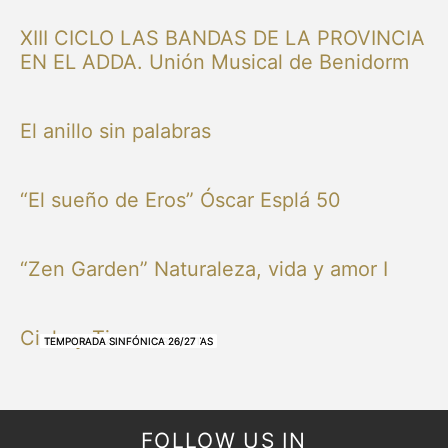
XIII CICLO LAS BANDAS DE LA PROVINCIA
EN EL ADDA. Unión Musical de Benidorm
El anillo sin palabras
“El sueño de Eros” Óscar Esplá 50
“Zen Garden” Naturaleza, vida y amor I
Cielo y Tierra
NUESTRAS BANDAS Y ORQUESTAS
NUESTRAS BANDAS Y ORQUESTAS
OTRAS MÚSICAS
NUESTRAS BANDAS Y ORQUESTAS
NUESTRAS BANDAS Y ORQUESTAS
TEMPORADA SINFÓNICA 26/27
TEMPORADA SINFÓNICA 26/27
TEMPORADA SINFÓNICA 26/27
TEMPORADA SINFÓNICA 26/27
FOLLOW US IN