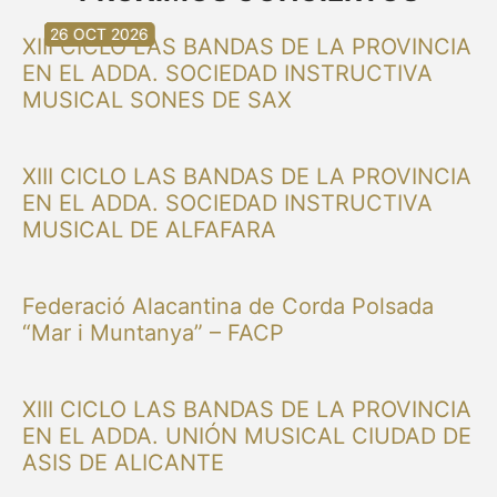
30 AUG 2026
30 AUG 2026
13 SEP 2026
20 SEP 2026
20 SEP 2026
26 SEP 2026
03 OCT 2026
16 OCT 2026
26 OCT 2026
XIII CICLO LAS BANDAS DE LA PROVINCIA
EN EL ADDA. SOCIEDAD INSTRUCTIVA
MUSICAL SONES DE SAX
XIII CICLO LAS BANDAS DE LA PROVINCIA
EN EL ADDA. SOCIEDAD INSTRUCTIVA
MUSICAL DE ALFAFARA
Federació Alacantina de Corda Polsada
“Mar i Muntanya” – FACP
XIII CICLO LAS BANDAS DE LA PROVINCIA
EN EL ADDA. UNIÓN MUSICAL CIUDAD DE
ASIS DE ALICANTE