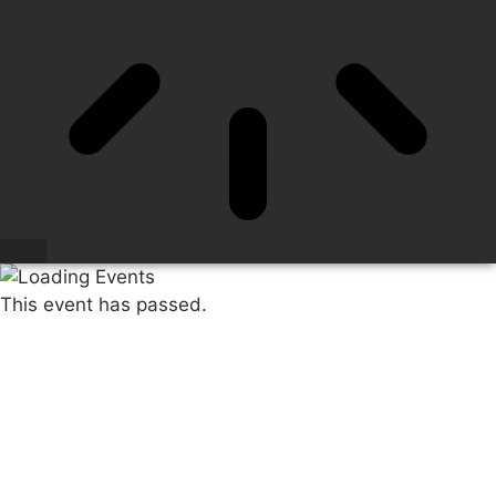
This event has passed.
CONCERT SEASON 22/23 "POEMA DIVINO",
TEMPORADA SINFÓNICA “POEMA DIVINO” 22/23
ADDA·SIMFÒNICA. Iván Martín,
piano. Yaron Traub, guest conductor
9 MARCH 2023 / 20:00h