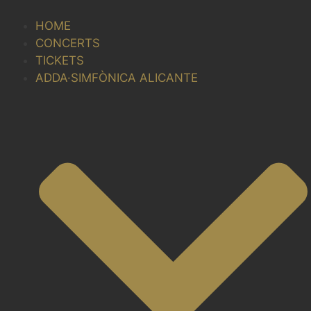
Skip
to
HOME
content
CONCERTS
TICKETS
ADDA·SIMFÒNICA ALICANTE