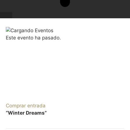
Este evento ha pasado.
TEMPORADA SINFÓNICA "POEMA DIVINO"
22/23
ADDA·SIMFÒNICA. Iván Martín,
piano. Yaron Traub, director
invitado
9 MARZO 2023 / 20:00h
Comprar entrada
“Winter Dreams”