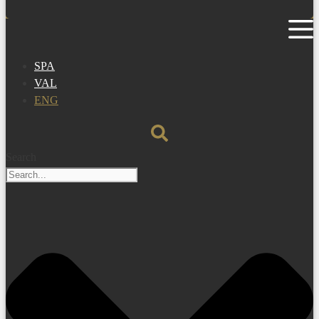
SPA
VAL
ENG
Search