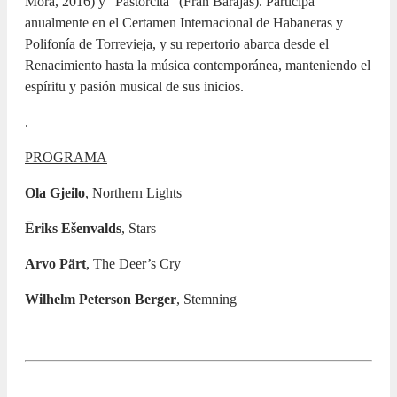
Mora, 2016) y “Pastorcita” (Fran Barajas). Participa
anualmente en el Certamen Internacional de Habaneras y
Polifonía de Torrevieja, y su repertorio abarca desde el
Renacimiento hasta la música contemporánea, manteniendo el
espíritu y pasión musical de sus inicios.
.
PROGRAMA
Ola Gjeilo
, Northern Lights
Ēriks Ešenvalds
, Stars
Arvo Pärt
, The Deer’s Cry
Wilhelm Peterson Berger
, Stemning