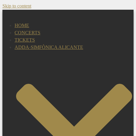
Skip to content
HOME
CONCERTS
TICKETS
ADDA·SIMFÒNICA ALICANTE