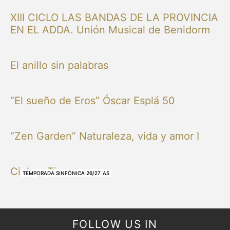
XIII CICLO LAS BANDAS DE LA PROVINCIA
EN EL ADDA. Unión Musical de Benidorm
El anillo sin palabras
“El sueño de Eros” Óscar Esplá 50
“Zen Garden” Naturaleza, vida y amor I
Cielo y Tierra
NUESTRAS BANDAS Y ORQUESTAS
NUESTRAS BANDAS Y ORQUESTAS
OTRAS MÚSICAS
NUESTRAS BANDAS Y ORQUESTAS
NUESTRAS BANDAS Y ORQUESTAS
TEMPORADA SINFÓNICA 26/27
TEMPORADA SINFÓNICA 26/27
TEMPORADA SINFÓNICA 26/27
TEMPORADA SINFÓNICA 26/27
FOLLOW US IN