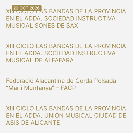
30 AUG 2026
30 AUG 2026
13 SEP 2026
20 SEP 2026
20 SEP 2026
26 SEP 2026
03 OCT 2026
16 OCT 2026
26 OCT 2026
XIII CICLO LAS BANDAS DE LA PROVINCIA
EN EL ADDA. SOCIEDAD INSTRUCTIVA
MUSICAL SONES DE SAX
XIII CICLO LAS BANDAS DE LA PROVINCIA
EN EL ADDA. SOCIEDAD INSTRUCTIVA
MUSICAL DE ALFAFARA
Federació Alacantina de Corda Polsada
“Mar i Muntanya” – FACP
XIII CICLO LAS BANDAS DE LA PROVINCIA
EN EL ADDA. UNIÓN MUSICAL CIUDAD DE
ASIS DE ALICANTE