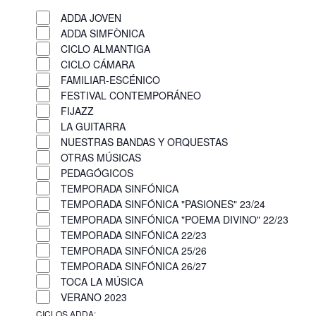
Q
CICLOS
v
e
i
r
u
ADDA
C
ADDA JOVEN
n
r
i
r
i
e
ADDA SIMFÒNICA
f
t
a
CICLO ALMANTIGA
s
t
r
i
r
r
CICLO CÁMARA
a
r
t
l
f
a
FAMILIAR-ESCÉNICO
r
a
t
a
i
d
FESTIVAL CONTEMPORÁNEO
f
r
r
l
FIJAZZ
s
a
o
i
f
t
LA GUITARRA
s
d
l
i
r
NUESTRAS BANDAS Y ORQUESTAS
d
t
l
o
e
OTRAS MÚSICAS
e
r
t
PEDAGÓGICOS
E
l
o
r
TEMPORADA SINFÓNICA
v
f
s
o
TEMPORADA SINFÓNICA "PASIONES" 23/24
e
o
TEMPORADA SINFÓNICA "POEMA DIVINO" 22/23
TEMPORADA SINFÓNICA 22/23
r
n
TEMPORADA SINFÓNICA 25/26
m
t
TEMPORADA SINFÓNICA 26/27
u
TOCA LA MÚSICA
o
l
VERANO 2023
s
a
CICLOS ADDA
: