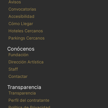
Avisos
e
Convocatorias
c
o
Accesibilidad
n
Cómo Llegar
l
Hoteles Cercanos
o
Parkings Cercanos
s
r
Conócenos
e
Fundación
s
Dirección Artística
u
Staff
l
t
Contactar
a
Transparencia
d
Transparencia
o
Perfil del contratante
s
f
Política de Privacidad