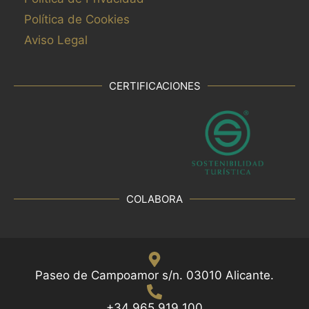
i
Política de Cookies
l
Aviso Legal
t
r
a
CERTIFICACIONES
d
o
s
.
COLABORA
Paseo de Campoamor s/n. 03010 Alicante.
+34 965 919 100