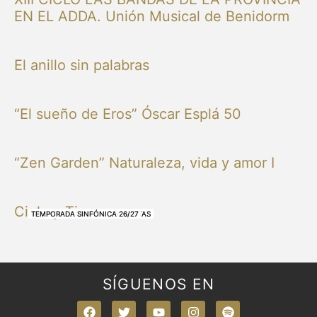
EN EL ADDA. Unión Musical de Benidorm
El anillo sin palabras
“El sueño de Eros” Óscar Esplá 50
“Zen Garden” Naturaleza, vida y amor I
Cielo y Tierra
NUESTRAS BANDAS Y ORQUESTAS
NUESTRAS BANDAS Y ORQUESTAS
OTRAS MÚSICAS
NUESTRAS BANDAS Y ORQUESTAS
NUESTRAS BANDAS Y ORQUESTAS
TEMPORADA SINFÓNICA 26/27
TEMPORADA SINFÓNICA 26/27
TEMPORADA SINFÓNICA 26/27
TEMPORADA SINFÓNICA 26/27
SÍGUENOS EN