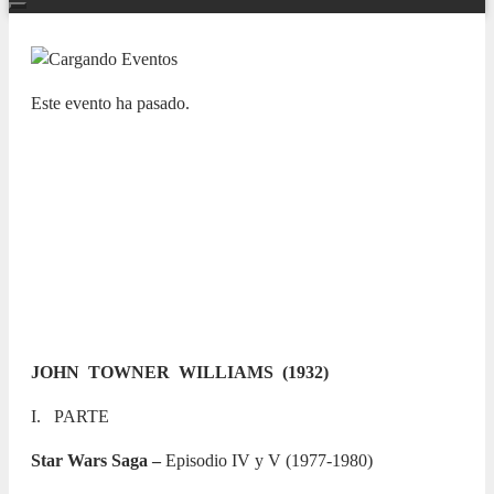
Este evento ha pasado.
NUESTRAS BANDAS Y ORQUESTAS
BANDA SINFÓNICA MUNICIPAL
DE ALICANTE – BSMA. Concierto
de fogueres dedicado al foguerer y
barraquer infantil
12 MARZO 2023 / 12:00h
JOHN TOWNER WILLIAMS (1932)
I. PARTE
Star Wars Saga
–
Episodio IV y V (1977-1980)