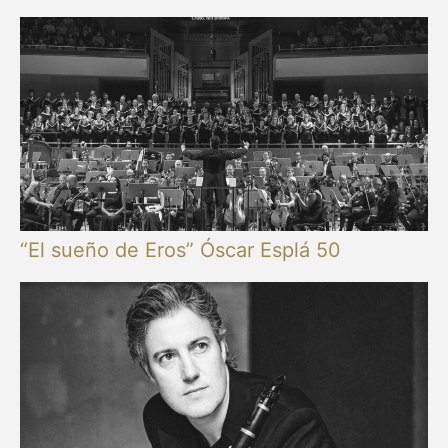
“El sueño de Eros” Óscar Esplá 50