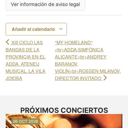
Ver información de aviso legal
Añadir al calendario
XIII CICLO LAS
"MY HOMELAND"
BANDAS DE LA
<br>ADDA·SIMFÒNICA
PROVINCIA EN EL
ALICANTE<br>ANDREY
ADDA. ATENEU
BARANOV,
MUSICAL. LA VILA
VIOLÍN<br>ROSSEN MILANOV,
JOIOSA
DIRECTOR INVITADO
PRÓXIMOS CONCIERTOS
30 AGO 2026
30 AGO 2026
13 SEP 2026
20 SEP 2026
20 SEP 2026
26 SEP 2026
03 OCT 2026
16 OCT 2026
26 OCT 2026