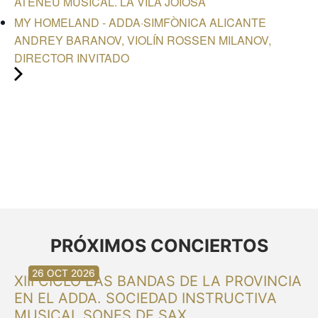
ATENEU MUSICAL. LA VILA JOIOSA
MY HOMELAND - ADDA·SIMFÒNICA ALICANTE
ANDREY BARANOV, VIOLÍN ROSSEN MILANOV,
DIRECTOR INVITADO
PRÓXIMOS CONCIERTOS
30 AUG 2026
30 AUG 2026
13 SEP 2026
20 SEP 2026
20 SEP 2026
26 SEP 2026
03 OCT 2026
16 OCT 2026
26 OCT 2026
XIII CICLO LAS BANDAS DE LA PROVINCIA
EN EL ADDA. SOCIEDAD INSTRUCTIVA
MUSICAL SONES DE SAX