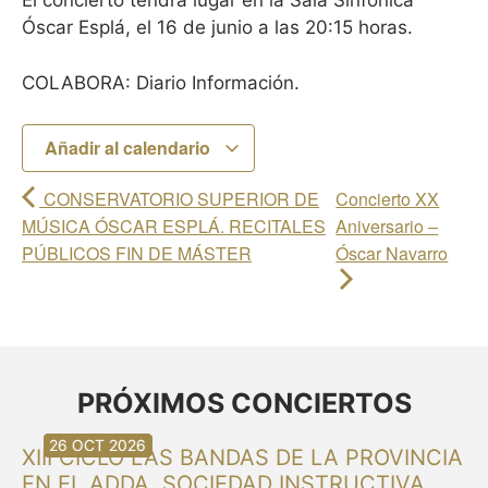
El concierto tendrá lugar en la Sala Sinfónica
Óscar Esplá, el 16 de junio a las 20:15 horas.
COLABORA: Diario Información.
Añadir al calendario
CONSERVATORIO SUPERIOR DE
Concierto XX
MÚSICA ÓSCAR ESPLÁ. RECITALES
Aniversario –
PÚBLICOS FIN DE MÁSTER
Óscar Navarro
PRÓXIMOS CONCIERTOS
30 AGO 2026
30 AGO 2026
13 SEP 2026
20 SEP 2026
20 SEP 2026
26 SEP 2026
03 OCT 2026
16 OCT 2026
26 OCT 2026
XIII CICLO LAS BANDAS DE LA PROVINCIA
EN EL ADDA. SOCIEDAD INSTRUCTIVA