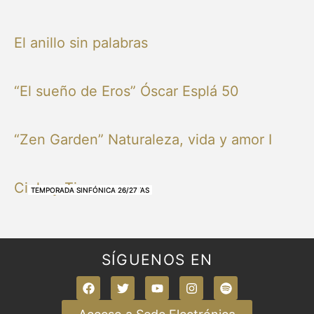
El anillo sin palabras
“El sueño de Eros” Óscar Esplá 50
“Zen Garden” Naturaleza, vida y amor I
Cielo y Tierra
NUESTRAS BANDAS Y ORQUESTAS
NUESTRAS BANDAS Y ORQUESTAS
OTRAS MÚSICAS
NUESTRAS BANDAS Y ORQUESTAS
NUESTRAS BANDAS Y ORQUESTAS
TEMPORADA SINFÓNICA 26/27
TEMPORADA SINFÓNICA 26/27
TEMPORADA SINFÓNICA 26/27
TEMPORADA SINFÓNICA 26/27
SÍGUENOS EN