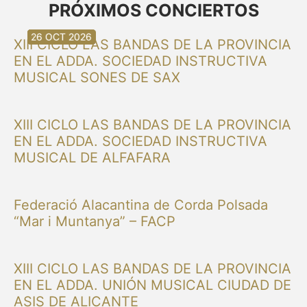
PRÓXIMOS CONCIERTOS
30 AGO 2026
30 AGO 2026
13 SEP 2026
20 SEP 2026
20 SEP 2026
26 SEP 2026
03 OCT 2026
16 OCT 2026
26 OCT 2026
XIII CICLO LAS BANDAS DE LA PROVINCIA
EN EL ADDA. SOCIEDAD INSTRUCTIVA
MUSICAL SONES DE SAX
XIII CICLO LAS BANDAS DE LA PROVINCIA
EN EL ADDA. SOCIEDAD INSTRUCTIVA
MUSICAL DE ALFAFARA
Federació Alacantina de Corda Polsada
“Mar i Muntanya” – FACP
XIII CICLO LAS BANDAS DE LA PROVINCIA
EN EL ADDA. UNIÓN MUSICAL CIUDAD DE
ASIS DE ALICANTE