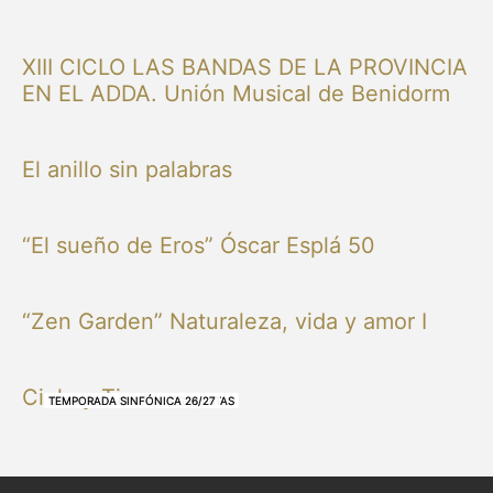
XIII CICLO LAS BANDAS DE LA PROVINCIA
EN EL ADDA. Unión Musical de Benidorm
El anillo sin palabras
“El sueño de Eros” Óscar Esplá 50
“Zen Garden” Naturaleza, vida y amor I
Cielo y Tierra
NUESTRAS BANDAS Y ORQUESTAS
NUESTRAS BANDAS Y ORQUESTAS
OTRAS MÚSICAS
NUESTRAS BANDAS Y ORQUESTAS
NUESTRAS BANDAS Y ORQUESTAS
TEMPORADA SINFÓNICA 26/27
TEMPORADA SINFÓNICA 26/27
TEMPORADA SINFÓNICA 26/27
TEMPORADA SINFÓNICA 26/27