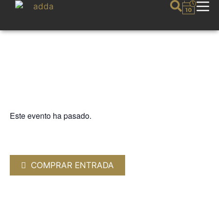
Este evento ha pasado.
LA GUITARRA
DUO MELIS. Guitarra clásica
10 FEBRERO 2024 / 20:00h
COMPRAR ENTRADA