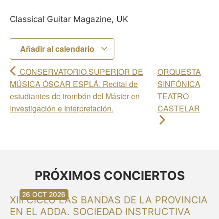
Classical Guitar Magazine, UK
Añadir al calendario
CONSERVATORIO SUPERIOR DE
ORQUESTA
MÚSICA ÓSCAR ESPLÁ. Recital de
SINFÓNICA
estudiantes de trombón del Máster en
TEATRO
Investigación e Interpretación.
CASTELAR
PRÓXIMOS CONCIERTOS
30 AGO 2026
30 AGO 2026
13 SEP 2026
20 SEP 2026
20 SEP 2026
26 SEP 2026
03 OCT 2026
16 OCT 2026
26 OCT 2026
XIII CICLO LAS BANDAS DE LA PROVINCIA
EN EL ADDA. SOCIEDAD INSTRUCTIVA