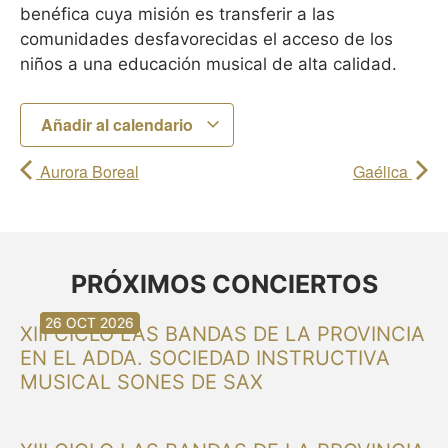
benéfica cuya misión es transferir a las
comunidades desfavorecidas el acceso de los
niños a una educación musical de alta calidad.
Añadir al calendario
Aurora Boreal
Gaélica
PRÓXIMOS CONCIERTOS
30 AGO 2026
30 AGO 2026
13 SEP 2026
20 SEP 2026
20 SEP 2026
26 SEP 2026
03 OCT 2026
16 OCT 2026
26 OCT 2026
XIII CICLO LAS BANDAS DE LA PROVINCIA
EN EL ADDA. SOCIEDAD INSTRUCTIVA
MUSICAL SONES DE SAX