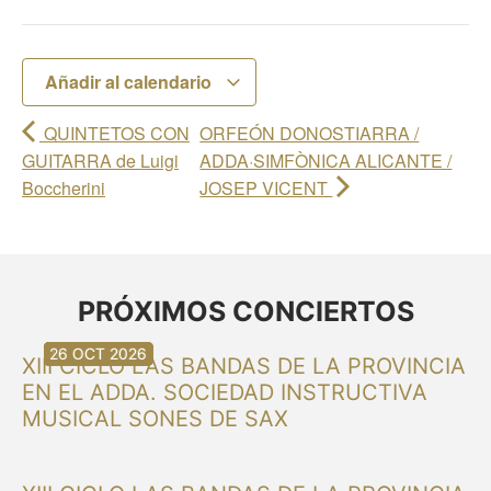
Añadir al calendario
QUINTETOS CON
ORFEÓN DONOSTIARRA /
GUITARRA de Luigi
ADDA·SIMFÒNICA ALICANTE /
Boccherini
JOSEP VICENT
PRÓXIMOS CONCIERTOS
30 AGO 2026
30 AGO 2026
13 SEP 2026
20 SEP 2026
20 SEP 2026
26 SEP 2026
03 OCT 2026
16 OCT 2026
26 OCT 2026
XIII CICLO LAS BANDAS DE LA PROVINCIA
EN EL ADDA. SOCIEDAD INSTRUCTIVA
MUSICAL SONES DE SAX