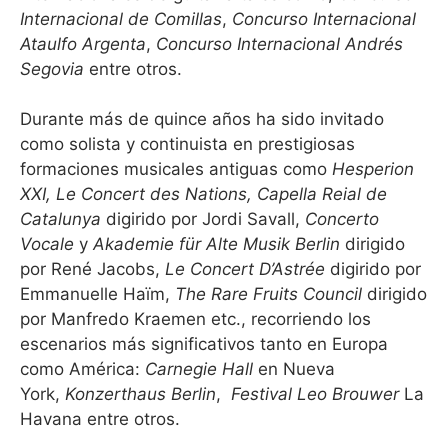
Internacional de Comillas
,
Concurso Internacional
Ataulfo Argenta
,
Concurso Internacional Andrés
Segovia
entre otros.
Durante más de quince años ha sido invitado
como solista y continuista en prestigiosas
formaciones musicales antiguas como
Hesperion
XXI, Le Concert des Nations, Capella Reial de
Catalunya
digirido por Jordi Savall,
Concerto
Vocale
y
Akademie für Alte Musik Berlin
dirigido
por René Jacobs,
Le Concert D’Astrée
digirido por
Emmanuelle Haïm,
The Rare Fruits Council
dirigido
por Manfredo Kraemen etc., recorriendo los
escenarios más significativos tanto en Europa
como América:
Carnegie Hall
en Nueva
York,
Konzerthaus Berlin
,
Festival Leo Brouwer
La
Havana entre otros.