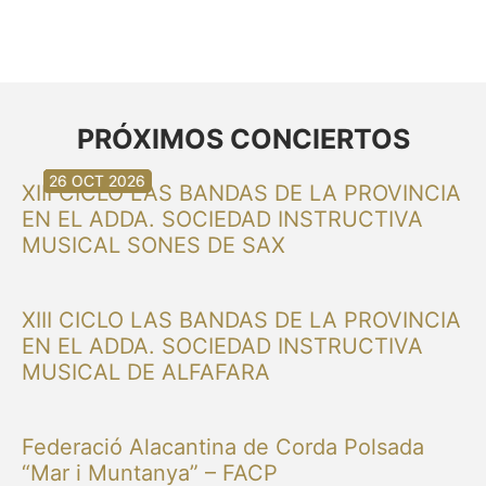
PRÓXIMOS CONCIERTOS
30 AGO 2026
30 AGO 2026
13 SEP 2026
20 SEP 2026
20 SEP 2026
26 SEP 2026
03 OCT 2026
16 OCT 2026
26 OCT 2026
XIII CICLO LAS BANDAS DE LA PROVINCIA
EN EL ADDA. SOCIEDAD INSTRUCTIVA
MUSICAL SONES DE SAX
XIII CICLO LAS BANDAS DE LA PROVINCIA
EN EL ADDA. SOCIEDAD INSTRUCTIVA
MUSICAL DE ALFAFARA
Federació Alacantina de Corda Polsada
“Mar i Muntanya” – FACP