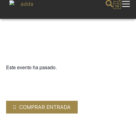
Este evento ha pasado.
CICLO ALMANTIGA
QUINTETOS CON GUITARRA de
Luigi Boccherini
26 NOVIEMBRE 2024 / 19:00h
COMPRAR ENTRADA