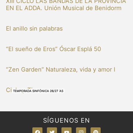
XIII CICLO LAS BANDAS DE LA PROVINCIA
EN EL ADDA. Unión Musical de Benidorm
El anillo sin palabras
“El sueño de Eros” Óscar Esplá 50
“Zen Garden” Naturaleza, vida y amor I
Cielo y Tierra
NUESTRAS BANDAS Y ORQUESTAS
NUESTRAS BANDAS Y ORQUESTAS
OTRAS MÚSICAS
NUESTRAS BANDAS Y ORQUESTAS
NUESTRAS BANDAS Y ORQUESTAS
TEMPORADA SINFÓNICA 26/27
TEMPORADA SINFÓNICA 26/27
TEMPORADA SINFÓNICA 26/27
TEMPORADA SINFÓNICA 26/27
SÍGUENOS EN