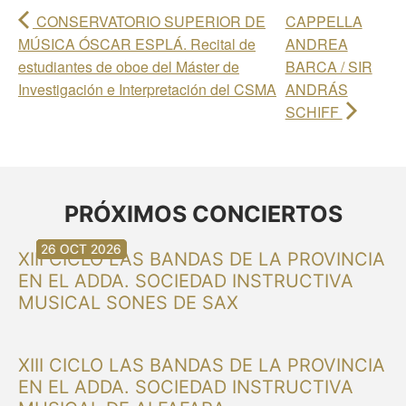
CONSERVATORIO SUPERIOR DE
CAPPELLA
MÚSICA ÓSCAR ESPLÁ. Recital de
ANDREA
estudiantes de oboe del Máster de
BARCA / SIR
Investigación e Interpretación del CSMA
ANDRÁS
SCHIFF
PRÓXIMOS CONCIERTOS
30 AGO 2026
30 AGO 2026
13 SEP 2026
20 SEP 2026
20 SEP 2026
26 SEP 2026
03 OCT 2026
16 OCT 2026
26 OCT 2026
XIII CICLO LAS BANDAS DE LA PROVINCIA
EN EL ADDA. SOCIEDAD INSTRUCTIVA
MUSICAL SONES DE SAX
XIII CICLO LAS BANDAS DE LA PROVINCIA
EN EL ADDA. SOCIEDAD INSTRUCTIVA