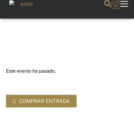
Este evento ha pasado.
OTRAS MÚSICAS
Morricone y 100 años de Cine.
23 ENERO 2025 / 20:00h
COMPRAR ENTRADA