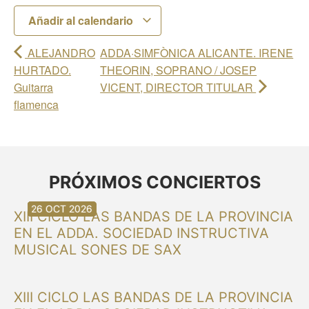
Añadir al calendario
ALEJANDRO
ADDA·SIMFÒNICA ALICANTE. IRENE
HURTADO.
THEORIN, SOPRANO / JOSEP
Guitarra
VICENT, DIRECTOR TITULAR
flamenca
PRÓXIMOS CONCIERTOS
30 AGO 2026
30 AGO 2026
13 SEP 2026
20 SEP 2026
20 SEP 2026
26 SEP 2026
03 OCT 2026
16 OCT 2026
26 OCT 2026
XIII CICLO LAS BANDAS DE LA PROVINCIA
EN EL ADDA. SOCIEDAD INSTRUCTIVA
MUSICAL SONES DE SAX
XIII CICLO LAS BANDAS DE LA PROVINCIA