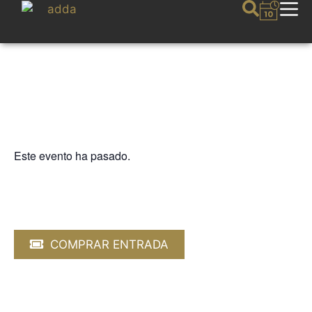
Este evento ha pasado.
CICLO ALMANTIGA
MUSICINEMAS. “Las aventuras
del príncipe Achmed”
10 MAYO 2024 / 19:00h
COMPRAR ENTRADA