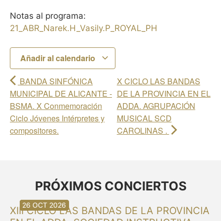
Notas al programa:
21_ABR_Narek.H_Vasily.P_ROYAL_PH
Añadir al calendario
BANDA SINFÓNICA
X CICLO LAS BANDAS
MUNICIPAL DE ALICANTE -
DE LA PROVINCIA EN EL
BSMA. X Conmemoración
ADDA. AGRUPACIÓN
Ciclo Jóvenes Intérpretes y
MUSICAL SCD
compositores.
CAROLINAS .
PRÓXIMOS CONCIERTOS
30 AGO 2026
30 AGO 2026
13 SEP 2026
20 SEP 2026
20 SEP 2026
26 SEP 2026
03 OCT 2026
16 OCT 2026
26 OCT 2026
XIII CICLO LAS BANDAS DE LA PROVINCIA