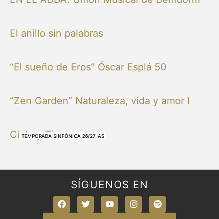
El anillo sin palabras
“El sueño de Eros” Óscar Esplá 50
“Zen Garden” Naturaleza, vida y amor I
Cielo y Tierra
NUESTRAS BANDAS Y ORQUESTAS
NUESTRAS BANDAS Y ORQUESTAS
OTRAS MÚSICAS
NUESTRAS BANDAS Y ORQUESTAS
NUESTRAS BANDAS Y ORQUESTAS
TEMPORADA SINFÓNICA 26/27
TEMPORADA SINFÓNICA 26/27
TEMPORADA SINFÓNICA 26/27
TEMPORADA SINFÓNICA 26/27
SÍGUENOS EN