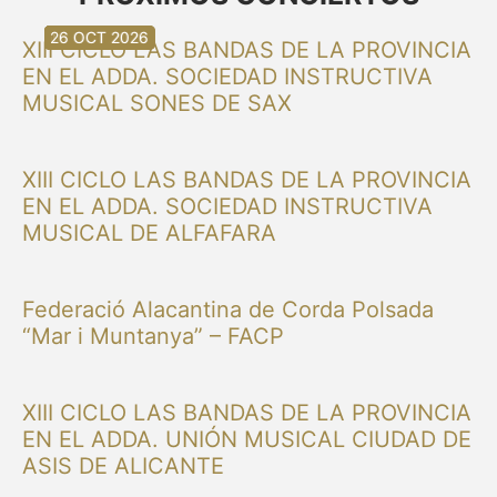
30 AGO 2026
30 AGO 2026
13 SEP 2026
20 SEP 2026
20 SEP 2026
26 SEP 2026
03 OCT 2026
16 OCT 2026
26 OCT 2026
XIII CICLO LAS BANDAS DE LA PROVINCIA
EN EL ADDA. SOCIEDAD INSTRUCTIVA
MUSICAL SONES DE SAX
XIII CICLO LAS BANDAS DE LA PROVINCIA
EN EL ADDA. SOCIEDAD INSTRUCTIVA
MUSICAL DE ALFAFARA
Federació Alacantina de Corda Polsada
“Mar i Muntanya” – FACP
XIII CICLO LAS BANDAS DE LA PROVINCIA
EN EL ADDA. UNIÓN MUSICAL CIUDAD DE
ASIS DE ALICANTE