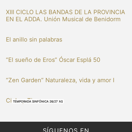
XIII CICLO LAS BANDAS DE LA PROVINCIA
EN EL ADDA. Unión Musical de Benidorm
El anillo sin palabras
“El sueño de Eros” Óscar Esplá 50
“Zen Garden” Naturaleza, vida y amor I
Cielo y Tierra
NUESTRAS BANDAS Y ORQUESTAS
NUESTRAS BANDAS Y ORQUESTAS
OTRAS MÚSICAS
NUESTRAS BANDAS Y ORQUESTAS
NUESTRAS BANDAS Y ORQUESTAS
TEMPORADA SINFÓNICA 26/27
TEMPORADA SINFÓNICA 26/27
TEMPORADA SINFÓNICA 26/27
TEMPORADA SINFÓNICA 26/27
SÍGUENOS EN