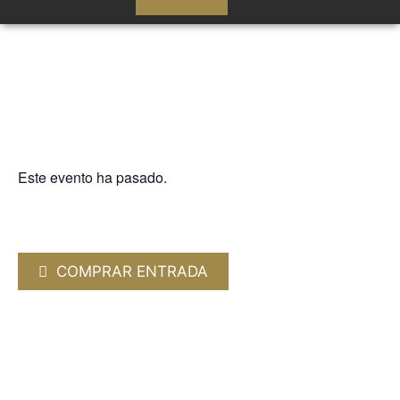
Este evento ha pasado.
OTRAS MÚSICAS
CAFÉ QUIJANO. “MIAMI 1990”
16 MARZO 2025 / 20:00h
COMPRAR ENTRADA