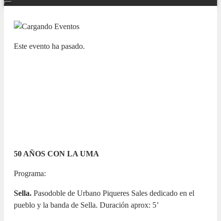
Este evento ha pasado.
NUESTRAS BANDAS Y ORQUESTAS
X CICLO LAS BANDAS DE LA
PROVINCIA EN EL ADDA. Unió
Musical l’Aurora de Sella
19 MARZO 2023 / 10:00h
50 AÑOS CON LA UMA
Programa:
Sella.
Pasodoble de Urbano Piqueres Sales dedicado en el
pueblo y la banda de Sella. Duración aprox: 5’