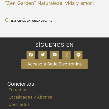
“Zen Garden” Naturaleza, vida y amor I
Cielo y Tierra
NUESTRAS BANDAS Y ORQUESTAS
NUESTRAS BANDAS Y ORQUESTAS
OTRAS MÚSICAS
NUESTRAS BANDAS Y ORQUESTAS
NUESTRAS BANDAS Y ORQUESTAS
TEMPORADA SINFÓNICA 26/27
TEMPORADA SINFÓNICA 26/27
TEMPORADA SINFÓNICA 26/27
TEMPORADA SINFÓNICA 26/27
SÍGUENOS EN
Acceso a Sede Electrónica
Conciertos
Entradas
Localidades y Abonos
Conciertos