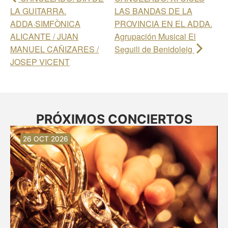
LA GUITARRA.
LAS BANDAS DE LA
ADDA·SIMFÒNICA
PROVINCIA EN EL ADDA.
ALICANTE / JUAN
Agrupación Musical El
MANUEL CAÑIZARES /
Seguili de Benidoleig
JOSEP VICENT
PRÓXIMOS CONCIERTOS
30 AGO 2026
30 AGO 2026
13 SEP 2026
20 SEP 2026
20 SEP 2026
26 SEP 2026
03 OCT 2026
16 OCT 2026
26 OCT 2026