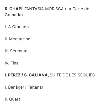
R. CHAPÍ,
FANTASÍA MORISCA (La Corte de
Granada)
I. A Granada
II. Meditación
III. Serenata
IV. Final
I. PÉREZ / S. GALIANA,
SUITE DE LES SÈQUIES
I. Benàger i Faitanar
II. Quart