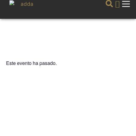
Este evento ha pasado.
NUESTRAS BANDAS Y ORQUESTAS
XII CICLO LAS BANDAS DE LA
PROVINCIA EN EL ADDA.
Asociación Musical SANTIAGO
APOSTOL de ALBATERA
2 MARZO 2025 / 13:00h