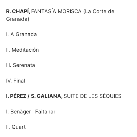
R. CHAPÍ,
FANTASÍA MORISCA (La Corte de
Granada)
I. A Granada
II. Meditación
III. Serenata
IV. Final
I. PÉREZ / S. GALIANA,
SUITE DE LES SÈQUIES
I. Benàger i Faitanar
II. Quart