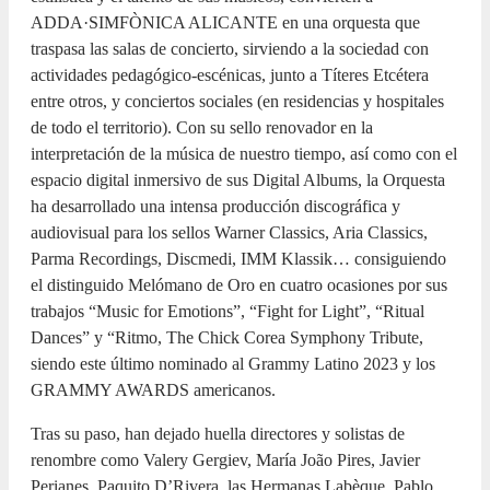
ADDA·SIMFÒNICA ALICANTE en una orquesta que
traspasa las salas de concierto, sirviendo a la sociedad con
actividades pedagógico-escénicas, junto a Títeres Etcétera
entre otros, y conciertos sociales (en residencias y hospitales
de todo el territorio). Con su sello renovador en la
interpretación de la música de nuestro tiempo, así como con el
espacio digital inmersivo de sus Digital Albums, la Orquesta
ha desarrollado una intensa producción discográfica y
audiovisual para los sellos Warner Classics, Aria Classics,
Parma Recordings, Discmedi, IMM Klassik… consiguiendo
el distinguido Melómano de Oro en cuatro ocasiones por sus
trabajos “Music for Emotions”, “Fight for Light”, “Ritual
Dances” y “Ritmo, The Chick Corea Symphony Tribute,
siendo este último nominado al Grammy Latino 2023 y los
GRAMMY AWARDS americanos.
Tras su paso, han dejado huella directores y solistas de
renombre como Valery Gergiev, María João Pires, Javier
Perianes, Paquito D’Rivera, las Hermanas Labèque, Pablo