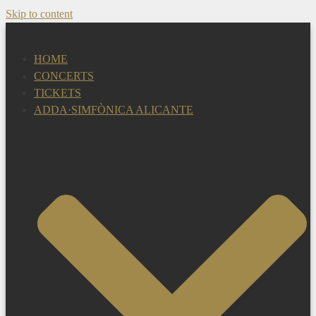
Skip to content
HOME
CONCERTS
TICKETS
ADDA·SIMFÒNICA ALICANTE