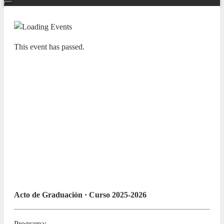
This event has passed.
ADDA JOVEN
Conservatorio Profesional de Música
de Alicante “Guitarrista José
Tomás”. ACTO DE CLAUSURA
Graduación y concierto de la Banda
Sinfónica y Coro de 3º y 4º de EE.
EE. del CPMA
8 JUNE 2026 / 19:00h
Acto de Graduación · Curso 2025-2026
Programa: