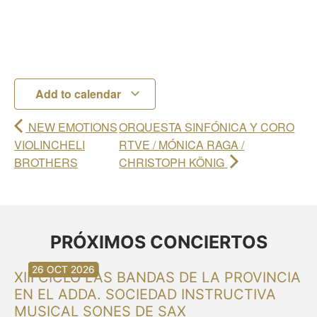
Add to calendar
NEW EMOTIONS
ORQUESTA SINFÓNICA Y CORO
VIOLINCHELI
RTVE / MÓNICA RAGA /
BROTHERS
CHRISTOPH KÖNIG
PRÓXIMOS CONCIERTOS
30 AUG 2026
30 AUG 2026
13 SEP 2026
20 SEP 2026
20 SEP 2026
26 SEP 2026
03 OCT 2026
16 OCT 2026
26 OCT 2026
XIII CICLO LAS BANDAS DE LA PROVINCIA
EN EL ADDA. SOCIEDAD INSTRUCTIVA
MUSICAL SONES DE SAX