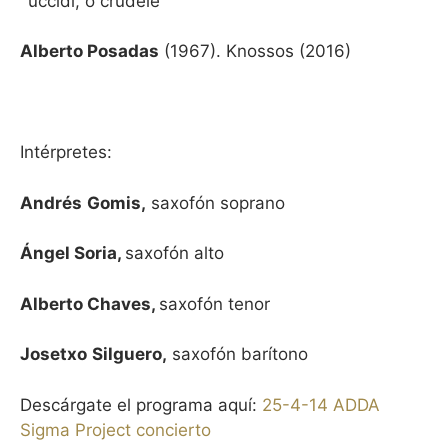
´uccidi, o crudele“
Alberto Posadas
(1967). Knossos (2016)
Intérpretes:
Andrés
Gomis,
saxofón soprano
Ángel Soria,
saxofón alto
Alberto Chaves,
saxofón tenor
Josetxo
Silguero,
saxofón barítono
Descárgate el programa aquí:
25-4-14 ADDA
Sigma Project concierto