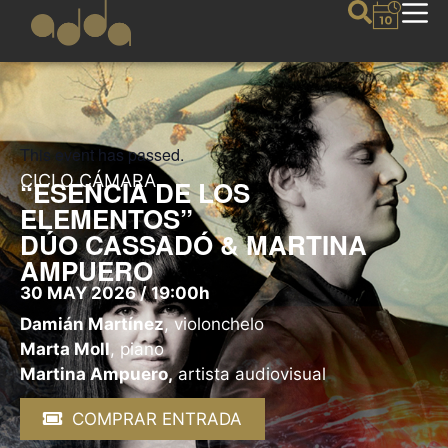
This event has passed.
CICLO CÁMARA
“ESENCIA DE LOS
ELEMENTOS”
DÚO CASSADÓ & MARTINA
AMPUERO
30 MAY 2026 / 19:00h
Damián Martínez
, violonchelo
Marta Moll
, piano
Martina Ampuero,
artista audiovisual
COMPRAR ENTRADA