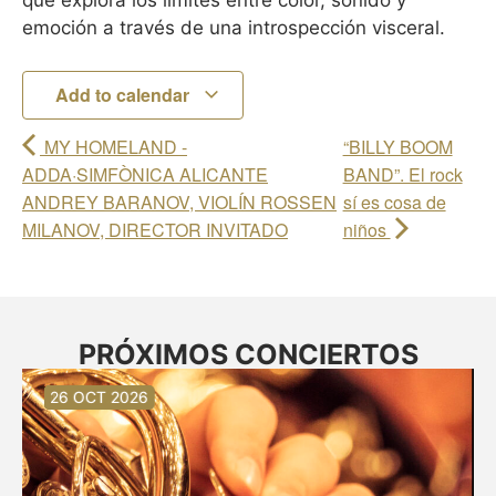
que explora los límites entre color, sonido y
emoción a través de una introspección visceral.
Add to calendar
MY HOMELAND -
“BILLY BOOM
ADDA·SIMFÒNICA ALICANTE
BAND”. El rock
ANDREY BARANOV, VIOLÍN ROSSEN
sí es cosa de
MILANOV, DIRECTOR INVITADO
niños
PRÓXIMOS CONCIERTOS
30 AUG 2026
30 AUG 2026
13 SEP 2026
20 SEP 2026
20 SEP 2026
26 SEP 2026
03 OCT 2026
16 OCT 2026
26 OCT 2026