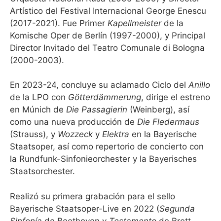
Artístico del Festival Internacional George Enescu
(2017-2021). Fue Primer
Kapellmeister
de la
Komische Oper de Berlín (1997-2000), y Principal
Director Invitado del Teatro Comunale di Bologna
(2000-2003).
En 2023-24, concluye su aclamado Ciclo del
Anillo
de la LPO con
Götterdämmerung
, dirige el estreno
en Múnich de
Die Passagierin
(Weinberg), así
como una nueva producción de
Die Fledermaus
(Strauss), y
Wozzeck
y
Elektra
en la Bayerische
Staatsoper, así como repertorio de concierto con
la Rundfunk-Sinfonieorchester y la Bayerisches
Staatsorchester.
Realizó su primera grabación para el sello
Bayerische Staatsoper-Live en 2022 (
Segunda
Sinfonía
de Beethoven y
Testamento
de Brett