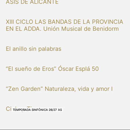
ASIS DE ALICANTE
XIII CICLO LAS BANDAS DE LA PROVINCIA
EN EL ADDA. Unión Musical de Benidorm
El anillo sin palabras
“El sueño de Eros” Óscar Esplá 50
“Zen Garden” Naturaleza, vida y amor I
Cielo y Tierra
NUESTRAS BANDAS Y ORQUESTAS
NUESTRAS BANDAS Y ORQUESTAS
OTRAS MÚSICAS
NUESTRAS BANDAS Y ORQUESTAS
NUESTRAS BANDAS Y ORQUESTAS
TEMPORADA SINFÓNICA 26/27
TEMPORADA SINFÓNICA 26/27
TEMPORADA SINFÓNICA 26/27
TEMPORADA SINFÓNICA 26/27