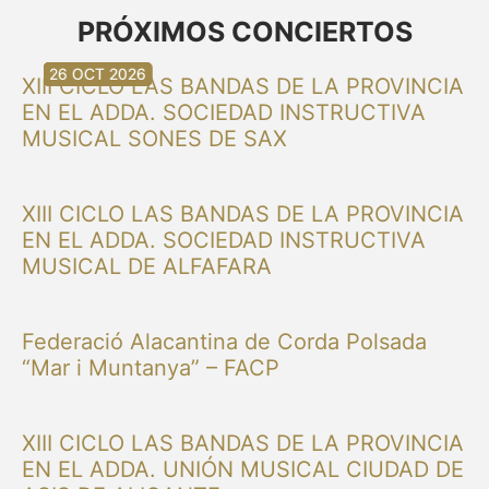
PRÓXIMOS CONCIERTOS
30 AUG 2026
30 AUG 2026
13 SEP 2026
20 SEP 2026
20 SEP 2026
26 SEP 2026
03 OCT 2026
16 OCT 2026
26 OCT 2026
XIII CICLO LAS BANDAS DE LA PROVINCIA
EN EL ADDA. SOCIEDAD INSTRUCTIVA
MUSICAL SONES DE SAX
XIII CICLO LAS BANDAS DE LA PROVINCIA
EN EL ADDA. SOCIEDAD INSTRUCTIVA
MUSICAL DE ALFAFARA
Federació Alacantina de Corda Polsada
“Mar i Muntanya” – FACP
XIII CICLO LAS BANDAS DE LA PROVINCIA
EN EL ADDA. UNIÓN MUSICAL CIUDAD DE