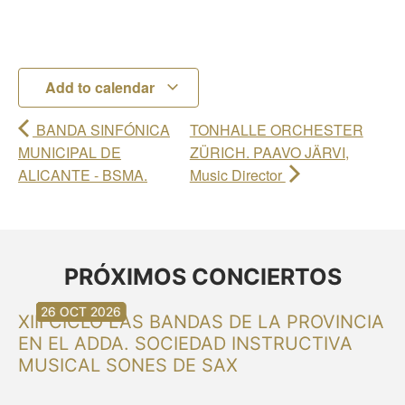
Add to calendar
BANDA SINFÓNICA
TONHALLE ORCHESTER
MUNICIPAL DE
ZÜRICH. PAAVO JÄRVI,
ALICANTE - BSMA.
Music Director
PRÓXIMOS CONCIERTOS
30 AUG 2026
30 AUG 2026
13 SEP 2026
20 SEP 2026
20 SEP 2026
26 SEP 2026
03 OCT 2026
16 OCT 2026
26 OCT 2026
XIII CICLO LAS BANDAS DE LA PROVINCIA
EN EL ADDA. SOCIEDAD INSTRUCTIVA
MUSICAL SONES DE SAX