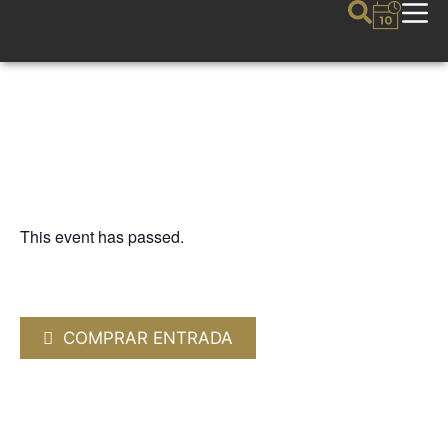
This event has passed.
OTRAS MÚSICAS
LUX AETERNA
20 OCTOBER 2024 / 20:00h
COMPRAR ENTRADA