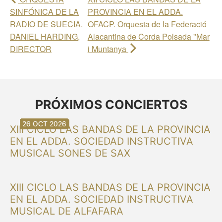
SINFÓNICA DE LA
PROVINCIA EN EL ADDA.
RADIO DE SUECIA.
OFACP. Orquesta de la Federació
DANIEL HARDING,
Alacantina de Corda Polsada "Mar
DIRECTOR
i Muntanya
PRÓXIMOS CONCIERTOS
30 AUG 2026
30 AUG 2026
13 SEP 2026
20 SEP 2026
20 SEP 2026
26 SEP 2026
03 OCT 2026
16 OCT 2026
26 OCT 2026
XIII CICLO LAS BANDAS DE LA PROVINCIA
EN EL ADDA. SOCIEDAD INSTRUCTIVA
MUSICAL SONES DE SAX
XIII CICLO LAS BANDAS DE LA PROVINCIA
EN EL ADDA. SOCIEDAD INSTRUCTIVA
MUSICAL DE ALFAFARA