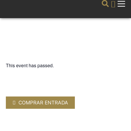
This event has passed.
LA GUITARRA
MANUEL BARRUECO. Guitarra
clásica
30 MAY 2025 / 20:00h
COMPRAR ENTRADA