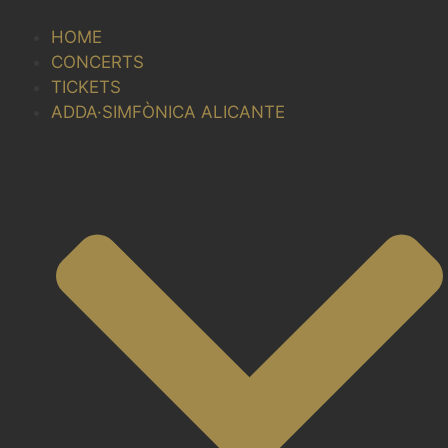
Skip
to
HOME
content
CONCERTS
TICKETS
ADDA·SIMFÒNICA ALICANTE