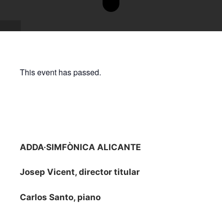
This event has passed.
ADDA JOVEN
“MÚSICA JOVE, ROMEO I
JULIETA”.
12 JULY 2025 / 19:30h
ADDA·SIMFÒNICA ALICANTE
Josep Vicent, director titular
Carlos Santo, piano