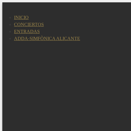
Saltar
al
INICIO
contenido
CONCIERTOS
ENTRADAS
ADDA·SIMFÒNICA ALICANTE