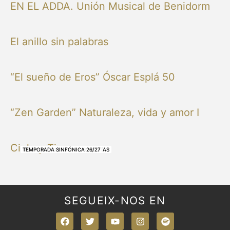
EN EL ADDA. Unión Musical de Benidorm
El anillo sin palabras
“El sueño de Eros” Óscar Esplá 50
“Zen Garden” Naturaleza, vida y amor I
Cielo y Tierra
NUESTRAS BANDAS Y ORQUESTAS
NUESTRAS BANDAS Y ORQUESTAS
OTRAS MÚSICAS
NUESTRAS BANDAS Y ORQUESTAS
NUESTRAS BANDAS Y ORQUESTAS
TEMPORADA SINFÓNICA 26/27
TEMPORADA SINFÓNICA 26/27
TEMPORADA SINFÓNICA 26/27
TEMPORADA SINFÓNICA 26/27
SEGUEIX-NOS EN