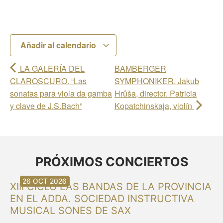
Añadir al calendario
LA GALERÍA DEL
BAMBERGER
CLAROSCURO. “Las
SYMPHONIKER. Jakub
sonatas para viola da gamba
Hrůša, director. Patricia
y clave de J.S.Bach”
Kopatchinskaja, violín
PRÓXIMOS CONCIERTOS
30 AGO 2026
30 AGO 2026
13 SEP 2026
20 SEP 2026
20 SEP 2026
26 SEP 2026
03 OCT 2026
16 OCT 2026
26 OCT 2026
XIII CICLO LAS BANDAS DE LA PROVINCIA
EN EL ADDA. SOCIEDAD INSTRUCTIVA
MUSICAL SONES DE SAX