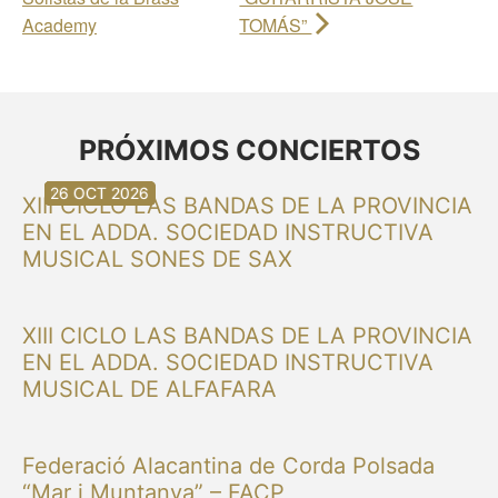
Academy
TOMÁS”
PRÓXIMOS CONCIERTOS
30 AGO 2026
30 AGO 2026
13 SEP 2026
20 SEP 2026
20 SEP 2026
26 SEP 2026
03 OCT 2026
16 OCT 2026
26 OCT 2026
XIII CICLO LAS BANDAS DE LA PROVINCIA
EN EL ADDA. SOCIEDAD INSTRUCTIVA
MUSICAL SONES DE SAX
XIII CICLO LAS BANDAS DE LA PROVINCIA
EN EL ADDA. SOCIEDAD INSTRUCTIVA
MUSICAL DE ALFAFARA
Federació Alacantina de Corda Polsada
“Mar i Muntanya” – FACP