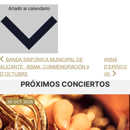
Añadir al calendario
BANDA SINFÓNICA MUNICIPAL DE
ANNA
ALICANTE - BSMA. CONMEMORACIÓN 9
D’ERRICO
D’OCTUBRE
(III)
PRÓXIMOS CONCIERTOS
30 AGO 2026
30 AGO 2026
13 SEP 2026
20 SEP 2026
20 SEP 2026
26 SEP 2026
03 OCT 2026
16 OCT 2026
26 OCT 2026