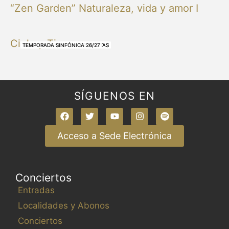
“Zen Garden” Naturaleza, vida y amor I
Cielo y Tierra
NUESTRAS BANDAS Y ORQUESTAS
NUESTRAS BANDAS Y ORQUESTAS
OTRAS MÚSICAS
NUESTRAS BANDAS Y ORQUESTAS
NUESTRAS BANDAS Y ORQUESTAS
TEMPORADA SINFÓNICA 26/27
TEMPORADA SINFÓNICA 26/27
TEMPORADA SINFÓNICA 26/27
TEMPORADA SINFÓNICA 26/27
SÍGUENOS EN
Acceso a Sede Electrónica
Conciertos
Entradas
Localidades y Abonos
Conciertos