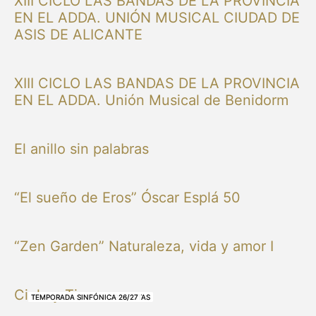
XIII CICLO LAS BANDAS DE LA PROVINCIA
EN EL ADDA. UNIÓN MUSICAL CIUDAD DE
ASIS DE ALICANTE
XIII CICLO LAS BANDAS DE LA PROVINCIA
EN EL ADDA. Unión Musical de Benidorm
El anillo sin palabras
“El sueño de Eros” Óscar Esplá 50
“Zen Garden” Naturaleza, vida y amor I
Cielo y Tierra
NUESTRAS BANDAS Y ORQUESTAS
NUESTRAS BANDAS Y ORQUESTAS
OTRAS MÚSICAS
NUESTRAS BANDAS Y ORQUESTAS
NUESTRAS BANDAS Y ORQUESTAS
TEMPORADA SINFÓNICA 26/27
TEMPORADA SINFÓNICA 26/27
TEMPORADA SINFÓNICA 26/27
TEMPORADA SINFÓNICA 26/27