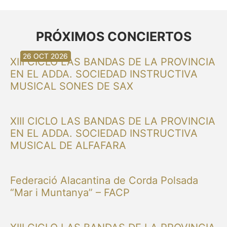
PRÓXIMOS CONCIERTOS
30 AGO 2026
30 AGO 2026
13 SEP 2026
20 SEP 2026
20 SEP 2026
26 SEP 2026
03 OCT 2026
16 OCT 2026
26 OCT 2026
XIII CICLO LAS BANDAS DE LA PROVINCIA
EN EL ADDA. SOCIEDAD INSTRUCTIVA
MUSICAL SONES DE SAX
XIII CICLO LAS BANDAS DE LA PROVINCIA
EN EL ADDA. SOCIEDAD INSTRUCTIVA
MUSICAL DE ALFAFARA
Federació Alacantina de Corda Polsada
“Mar i Muntanya” – FACP