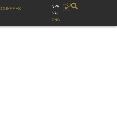
SPA
GRESSES
VAL
ENG
ontemporánea”