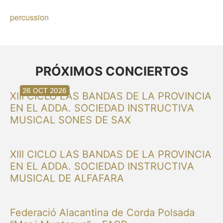
percussion
PRÓXIMOS CONCIERTOS
30 AUG 2026
30 AUG 2026
13 SEP 2026
20 SEP 2026
20 SEP 2026
26 SEP 2026
03 OCT 2026
16 OCT 2026
26 OCT 2026
XIII CICLO LAS BANDAS DE LA PROVINCIA
EN EL ADDA. SOCIEDAD INSTRUCTIVA
MUSICAL SONES DE SAX
XIII CICLO LAS BANDAS DE LA PROVINCIA
EN EL ADDA. SOCIEDAD INSTRUCTIVA
MUSICAL DE ALFAFARA
Federació Alacantina de Corda Polsada