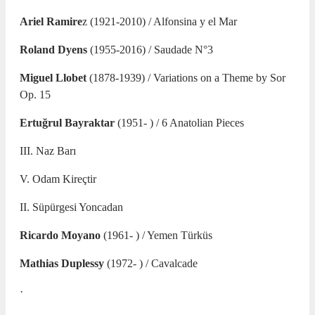
Ariel Ramire
z (1921-2010) / Alfonsina y el Mar
Roland Dyens
(1955-2016) / Saudade N°3
Miguel Llobet
(1878-1939) / Variations on a Theme by Sor
Op. 15
Ertuğrul Bayraktar
(1951- ) / 6 Anatolian Pieces
III. Naz Barı
V. Odam Kireçtir
II. Süpürgesi Yoncadan
Ricardo Moyano
(1961- ) / Yemen Türküs
Mathias Duplessy
(1972- ) / Cavalcade
·