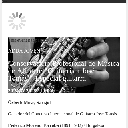
This event has passed.
ADDA JOVEN
Conservatorio Profesional de Música
de Alicante “Guitarrista José
Tomás”. Especial guitarra
20 MAY 2025 / 19:00h
Özberk Miraç Sarıgül
Ganador del Concurso Internacional de Guitarra José Tomás
Federico Moreno Torroba
(1891-1982) / Burgalesa