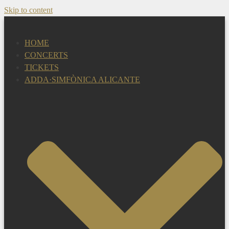
Skip to content
HOME
CONCERTS
TICKETS
ADDA·SIMFÒNICA ALICANTE