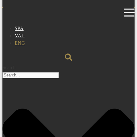
SPA
VAL
ENG
Search