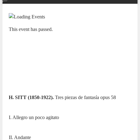
This event has passed.
ADDA JOVEN
CONSERVATORIO SUPERIOR DE
MÚSICA ÓSCAR ESPLÁ. Viola y
Violín
19 MAY 2025 / 20:00h
H. SITT (1850-1922).
Tres piezas de fantasía opus 58
I. Allegro un poco agitato
II. Andante