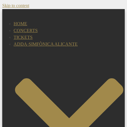
Skip to content
HOME
CONCERTS
TICKETS
ADDA·SIMFÒNICA ALICANTE